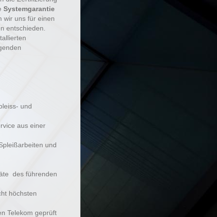
e
Systemgarantie
 wir uns für einen
n entschieden.
allierten
agenden
pleiss- und
rvice aus einer
 Spleißarbeiten und
räte des führenden
ht höchsten
en Telekom geprüft