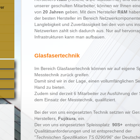
unserer geschulten Mitarbeiter, können wir Ihnen ein
er
von
20 Jahren
geben. Mit dem Hersteller
R&M
haben
der besten Hersteller im Bereich Netzwerkomponente
Langlebigkeit und Zuverlässigkeit bei den von uns inst
Netzwerken zahlt sich dadurch aus. Nur auf hervorr
Infrastrukturen kann man aufbauen.
Glasfasertechnik
Im Bereich Glasfasertechnik können wir auf eigene S
Messtechnik zurück greifen.
Damit sind wir in der Lage, einen vollumfänglichen Se
Hand zu bieten.
Zudem sind derzeit 6 Mitarbeiter zur Ausführung der
dem Einsatz der Messtechnik, qualifiziert.
Bei der von uns eingesetzten Technik setzten wir Ge
Herstellers,
Fujikura
, ein.
Der von uns eingesetzten Spleissplatz
90S+
entspric
Qualitätsanforderungen und ist entsprechend der
"
Technischen Spezifikation
TS 0290/96
" der Deutsch