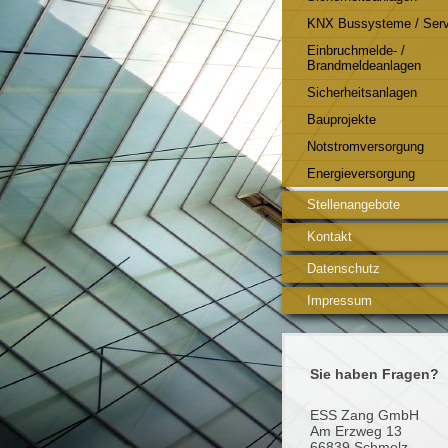
KNX Bussysteme / Serv
Einbruchmelde- /
Brandmeldeanlagen
Sicherheitsanlagen
Bauprojekte
Notstromversorgung
Energieversorgung
Stellenangebote
Kontakt
Datenschutz
Impressum
Sie haben Fragen?
ESS Zang GmbH
Am Erzweg 13
66839 Schmelz