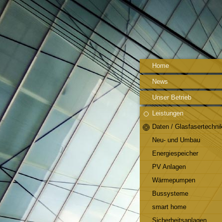
Home
News
Unser Betrieb
Leistungen
Daten / Glasfasertechni
Neu- und Umbau
Energiespeicher
PV Anlagen
Wärmepumpen
Bussysteme
smart home
Sicherheitsanlagen