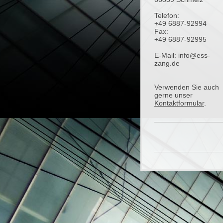
Telefon:
+49 6887-92994
Fax:
+49 6887-92995
E-Mail: info@ess-
zang.de
Verwenden Sie auch
gerne unser
Kontaktformular
.