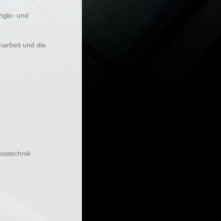
ingle- und
narbeit und die
sstechnik