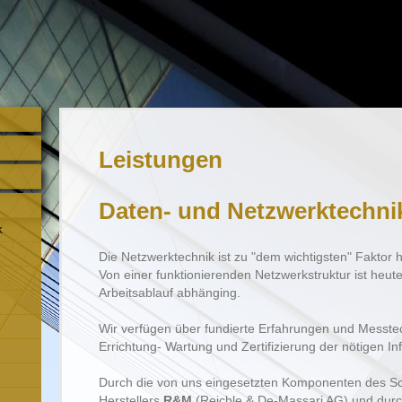
Leistungen
Daten- und Netzwerktechni
k
Die Netzwerktechnik ist zu "dem wichtigsten" Fakto
Von einer funktionierenden Netzwerkstruktur ist heu
Arbeitsablauf abhänging.
Wir verfügen über fundierte Erfahrungen und Messte
Errichtung- Wartung und Zertifizierung der nötigen Inf
Durch die von uns eingesetzten Komponenten des S
Herstellers
R&M
(Reichle & De-Massari AG) und durch