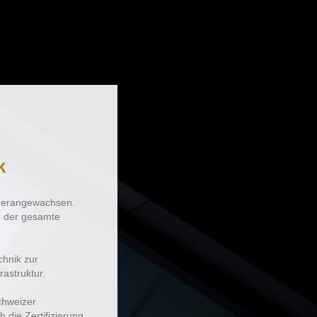
k
r herangewachsen.
te der gesamte
chnik zur
rastruktur.
chweizer
 die Zertifizierung