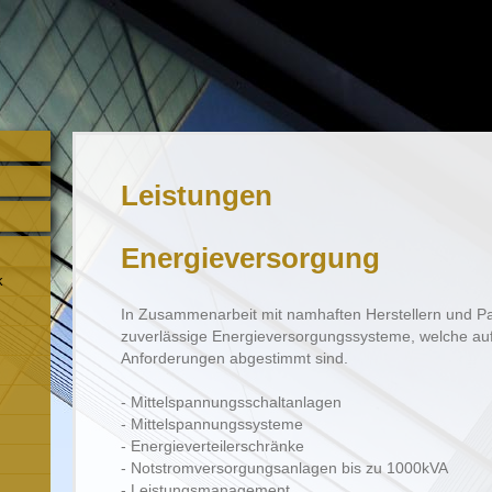
Leistungen
Energieversorgung
k
In Zusammenarbeit mit namhaften Herstellern und Par
zuverlässige Energieversorgungssysteme, welche auf
Anforderungen abgestimmt sind.
- Mittelspannungsschaltanlagen
- Mittelspannungssysteme
- Energieverteilerschränke
- Notstromversorgungsanlagen bis zu 1000kVA
- Leistungsmanagement