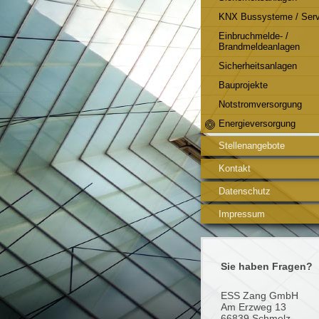
KNX Bussysteme / Serv
Einbruchmelde- /
Brandmeldeanlagen
Sicherheitsanlagen
Bauprojekte
Notstromversorgung
Energieversorgung
Stellenangebote
Kontakt
Datenschutz
Impressum
Sie haben Fragen?
ESS Zang GmbH
Am Erzweg 13
66839 Schmelz