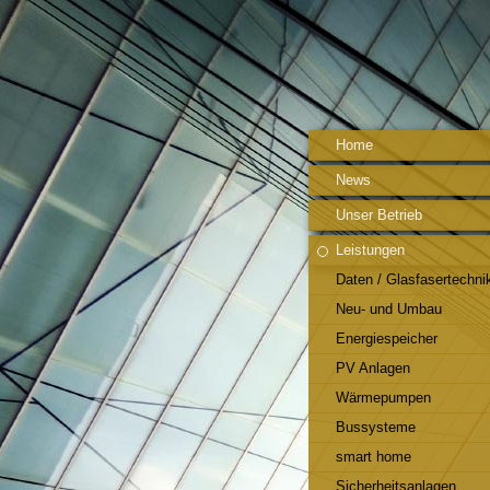
Home
News
Unser Betrieb
Leistungen
Daten / Glasfasertechni
Neu- und Umbau
Energiespeicher
PV Anlagen
Wärmepumpen
Bussysteme
smart home
Sicherheitsanlagen